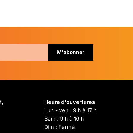
t,
Heure d'ouvertures
Lun - ven : 9 h à 17 h
Sam : 9 h à 16 h
Dim : Fermé