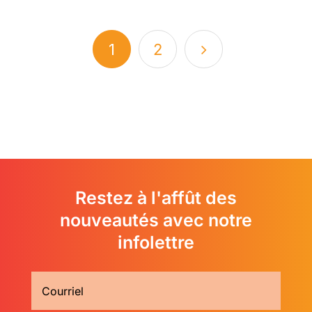
1
2
Restez à l'affût des
nouveautés avec notre
infolettre