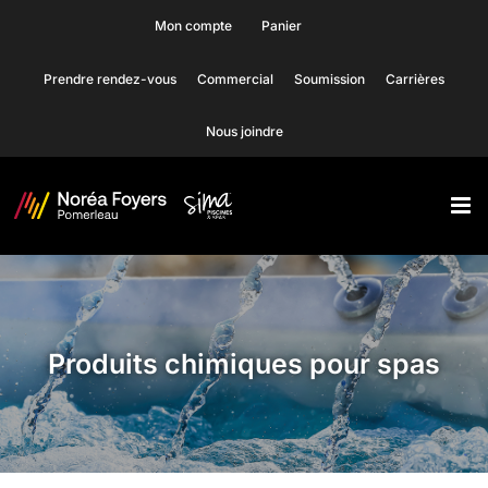
Skip
Mon compte
Panier
to
Prendre rendez-vous
Commercial
Soumission
Carrières
content
Nous joindre
Produits chimiques pour spas