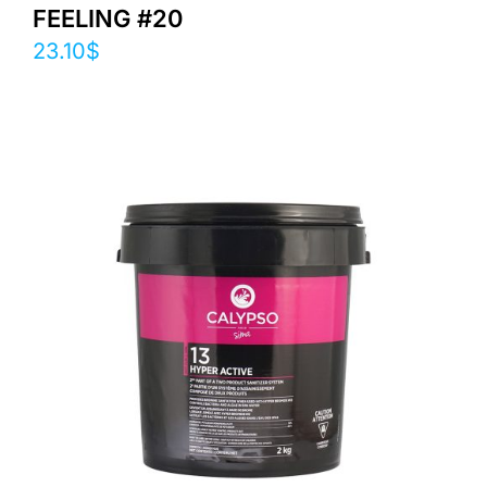
FEELING #20
23.10
$