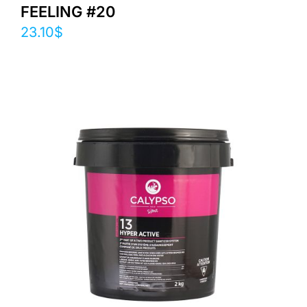
FEELING #20
23.10
$