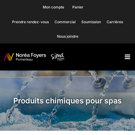
Skip
Mon compte
Panier
to
Prendre rendez-vous
Commercial
Soumission
Carrières
content
Nous joindre
Produits chimiques pour spas