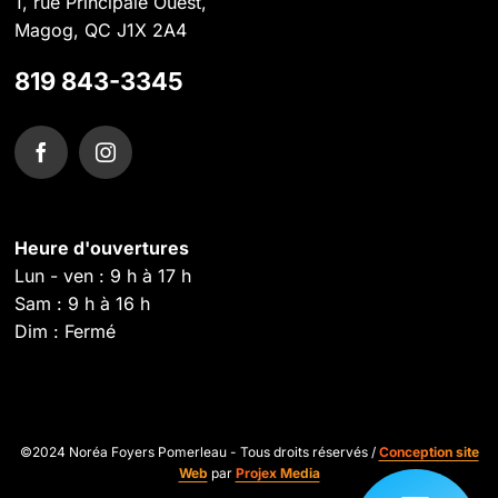
1, rue Principale Ouest,
Magog, QC J1X 2A4
819 843-3345
Heure d'ouvertures
Lun - ven : 9 h à 17 h
Sam : 9 h à 16 h
Dim : Fermé
©2024 Noréa Foyers Pomerleau - Tous droits réservés /
Conception site
Web
par
Projex Media