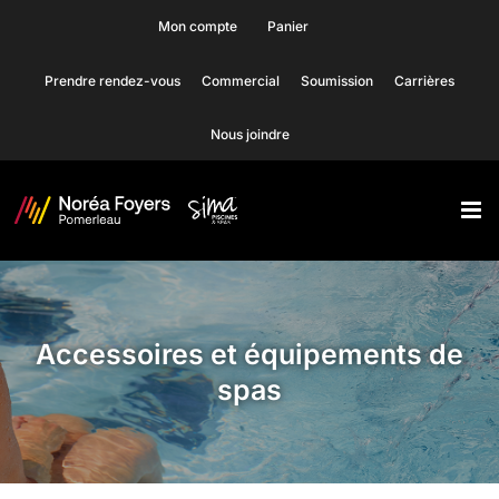
Skip
Mon compte
Panier
to
Prendre rendez-vous
Commercial
Soumission
Carrières
content
Nous joindre
Accessoires et équipements de
spas