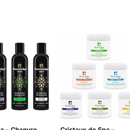
a – Chanvre
Cristaux de Spa –