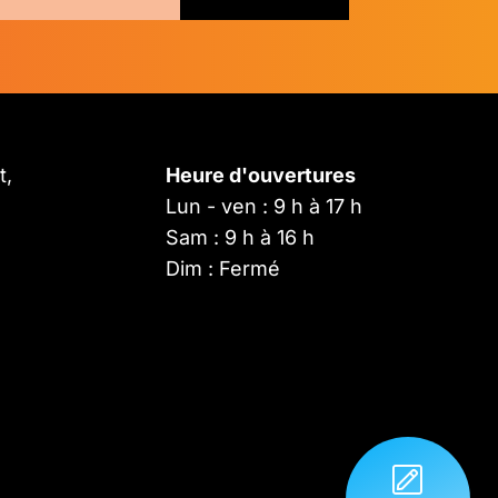
t,
Heure d'ouvertures
Lun - ven : 9 h à 17 h
Sam : 9 h à 16 h
Dim : Fermé