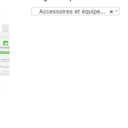

Accessoires et équipements de spas (11)
×