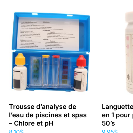
Trousse d’analyse de
Languette
l’eau de piscines et spas
en 1 pour 
– Chlore et pH
50’s
8.10
$
9.95
$