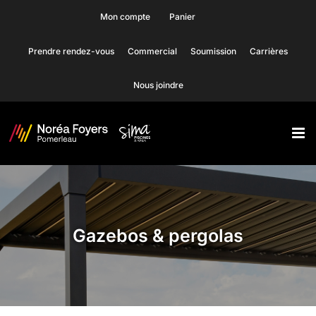
Skip
Mon compte
Panier
to
Prendre rendez-vous
Commercial
Soumission
Carrières
content
Nous joindre
Gazebos & pergolas