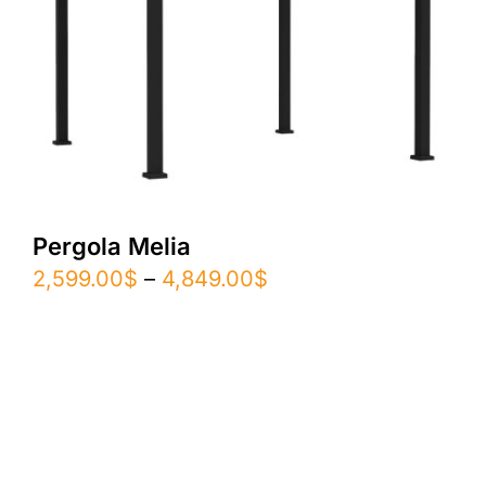
Pergola Melia
Plage
2,599.00
$
–
4,849.00
$
de
prix :
2,599.00$
à
4,849.00$