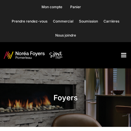
Skip
Mon compte
Panier
to
Prendre rendez-vous
Commercial
Soumission
Carrières
content
Nous joindre
Foyers