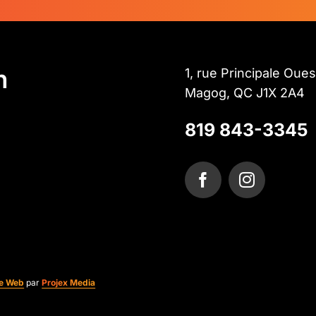
n
1, rue Principale Oues
Magog, QC J1X 2A4
819 843-3345
te Web
par
Projex Media