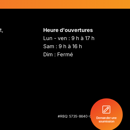
t,
Heure d'ouvertures
Lun - ven : 9 h à 17 h
Sam : 9 h à 16 h
Dim : Fermé
#RBQ: 5735-8640-01 -
Politiques de
confidentialité