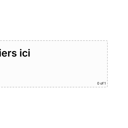
ers ici
0
of 1