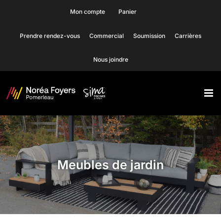
Skip
Mon compte
Panier
to
Prendre rendez-vous
Commercial
Soumission
Carrières
content
Nous joindre
Meubles de jardin