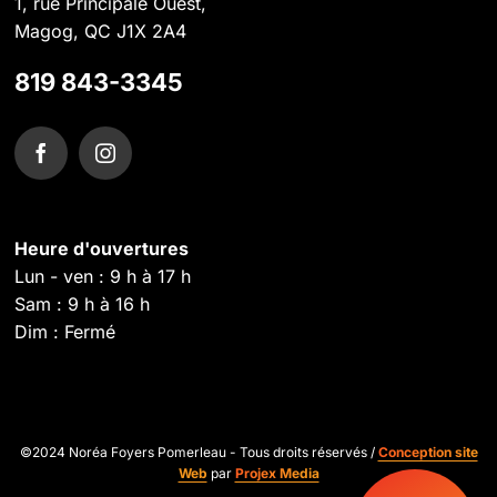
1, rue Principale Ouest,
Magog, QC J1X 2A4
819 843-3345
Heure d'ouvertures
Lun - ven : 9 h à 17 h
Sam : 9 h à 16 h
Dim : Fermé
©2024 Noréa Foyers Pomerleau - Tous droits réservés /
Conception site
Web
par
Projex Media