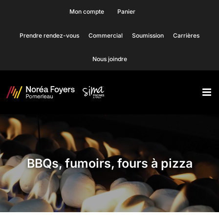
Skip
Mon compte
Panier
to
Prendre rendez-vous
Commercial
Soumission
Carrières
content
Nous joindre
BBQs, fumoirs, fours à pizza