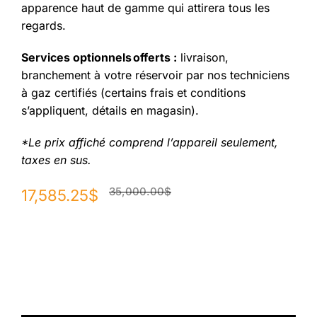
apparence haut de gamme qui attirera tous les
regards.
Services optionnels offerts :
livraison,
branchement à votre réservoir par nos techniciens
à gaz certifiés (certains frais et conditions
s’appliquent, détails en magasin).
*Le prix affiché comprend l’appareil seulement,
taxes en sus.
Le
Le
35,000.00
$
17,585.25
$
prix
prix
initial
actuel
était :
est :
35,000.00$.
17,585.25$.