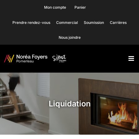
Skip
Mon compte
Panier
to
Prendre rendez-vous
Commercial
Soumission
Carrières
content
Nous joindre
Liquidation