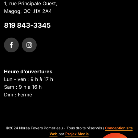
1, rue Principale Ouest,
Magog, QC J1X 2A4
819 843-3345
Heure d'ouvertures
Lun - ven : 9 h à 17 h
Sam : 9 h à 16 h
Dim : Fermé
©2024 Noréa Foyers Pomerleau - Tous droits réservés /
Conception site
Web
par
Projex Media