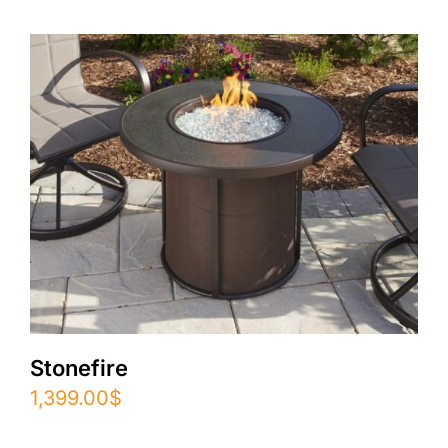
Stonefire
1,399.00
$