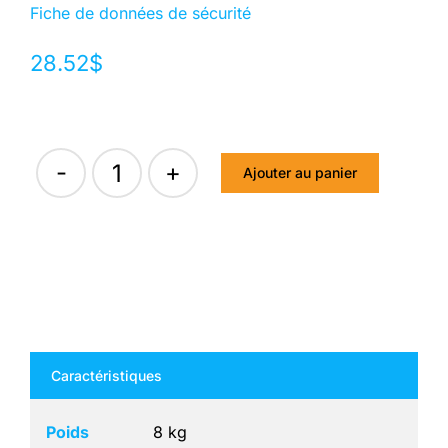
Fiche de données de sécurité
28.52
$
Ajouter au panier
quantité
de
CALYPSO
CORRECT
20
-
Caractéristiques
8
kg
Poids
8 kg