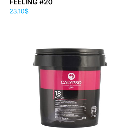
FEELING #20
23.10
$