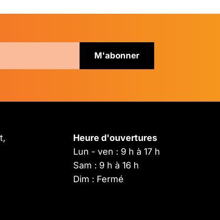
t,
Heure d'ouvertures
Lun - ven : 9 h à 17 h
Sam : 9 h à 16 h
Dim : Fermé