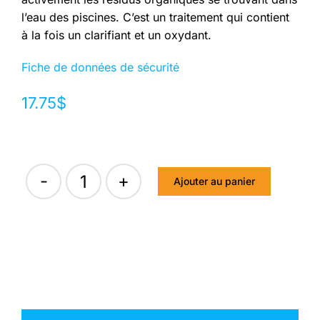
l’eau des piscines. C’est un traitement qui contient
à la fois un clarifiant et un oxydant.
Fiche de données de sécurité
17.75
$
Ajouter au panier
quantité
de
CALYPSO
SWAT
A
L'UNITE