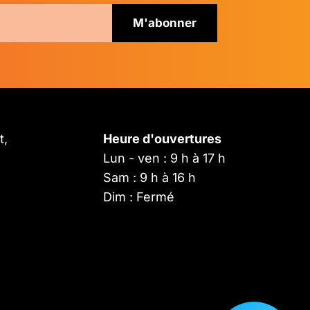
t,
Heure d'ouvertures
Lun - ven : 9 h à 17 h
Sam : 9 h à 16 h
Dim : Fermé