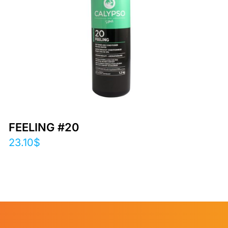
FEELING #20
23.10
$