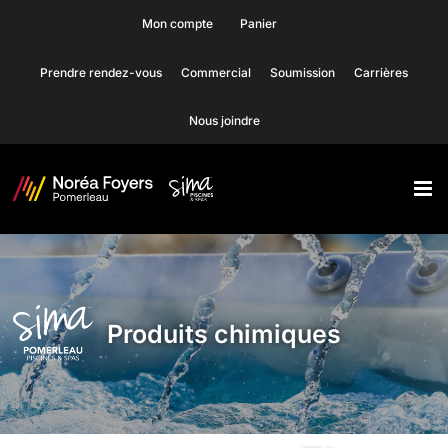
Skip
Mon compte
Panier
to
Prendre rendez-vous
Commercial
Soumission
Carrières
content
Nous joindre
Produits chimiques