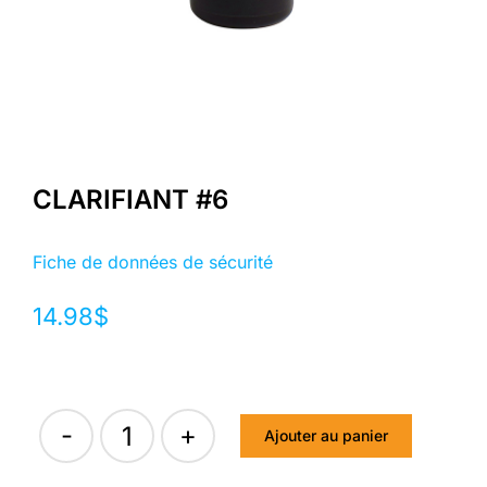
CLARIFIANT #6
Fiche de données de sécurité
14.98
$
Ajouter au panier
quantité
de