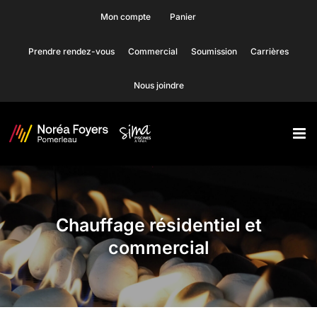
Skip
Mon compte
Panier
to
Prendre rendez-vous
Commercial
Soumission
Carrières
content
Nous joindre
Chauffage résidentiel et
commercial