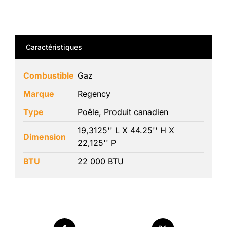
Caractéristiques
Combustible
Gaz
Marque
Regency
Type
Poêle, Produit canadien
19,3125'' L X 44.25'' H X
Dimension
22,125'' P
BTU
22 000 BTU