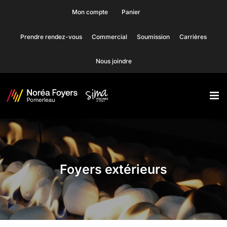
Skip
Mon compte
Panier
to
Prendre rendez-vous
Commercial
Soumission
Carrières
content
Nous joindre
Foyers extérieurs