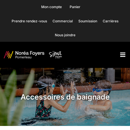
Skip
Mon compte
Panier
to
Prendre rendez-vous
Commercial
Soumission
Carrières
content
Nous joindre
Accessoires de baignade