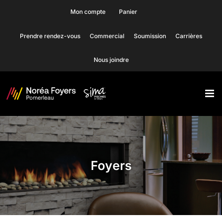
Skip
Mon compte
Panier
to
Prendre rendez-vous
Commercial
Soumission
Carrières
content
Nous joindre
Foyers