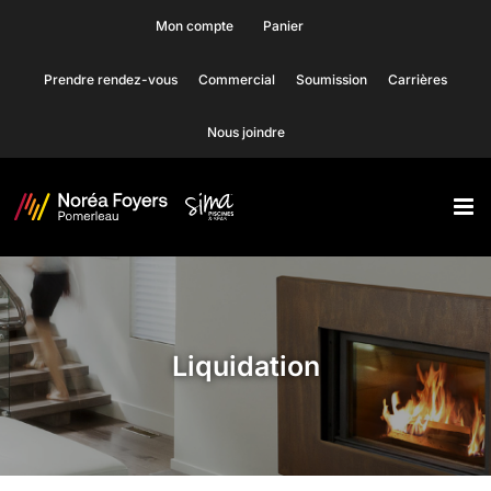
Skip
Mon compte
Panier
to
Prendre rendez-vous
Commercial
Soumission
Carrières
content
Nous joindre
Liquidation