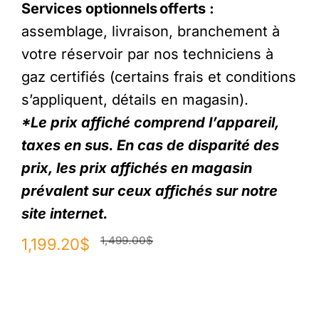
Services optionnels offerts :
assemblage, livraison, branchement à
votre réservoir par nos techniciens à
gaz certifiés (certains frais et conditions
s’appliquent, détails en magasin).
*Le prix affiché comprend l’appareil,
taxes en sus. En cas de disparité des
prix, les prix affichés en magasin
prévalent sur ceux affichés sur notre
site internet.
Le
Le
1,499.00
$
1,199.20
$
prix
prix
initial
actuel
était :
est :
1,499.00$.
1,199.20$.