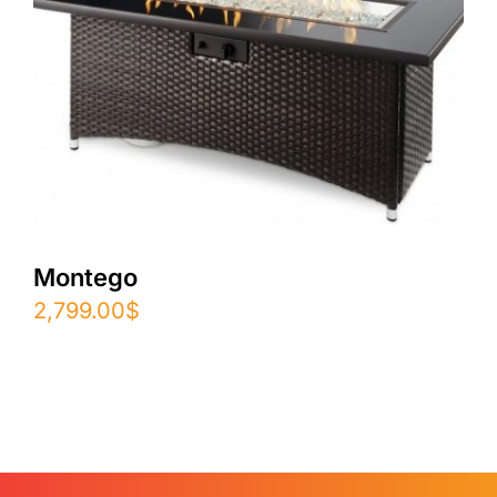
Montego
2,799.00
$