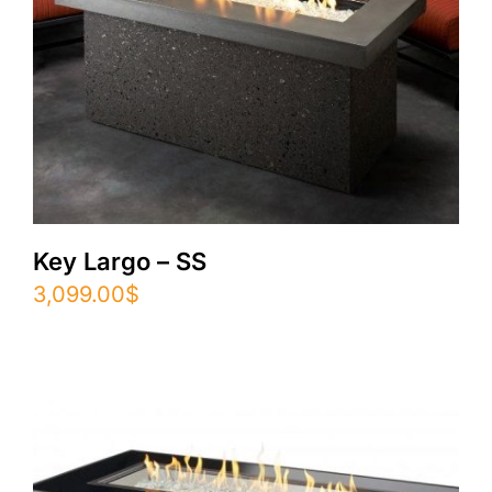
Key Largo – SS
3,099.00
$