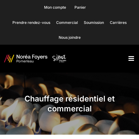
Skip
Mon compte
Panier
to
Prendre rendez-vous
Commercial
Soumission
Carrières
content
Nous joindre
Chauffage résidentiel et
commercial