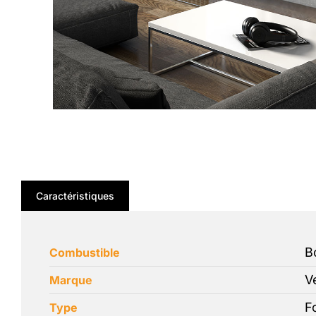
Caractéristiques
B
Combustible
V
Marque
F
Type