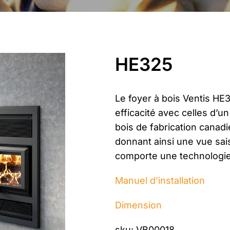
HE325
Le foyer à bois Ventis HE
efficacité avec celles d’un
bois de fabrication canad
donnant ainsi une vue sai
comporte une technologie
Manuel d’installation
Dimension
sku: VB00018