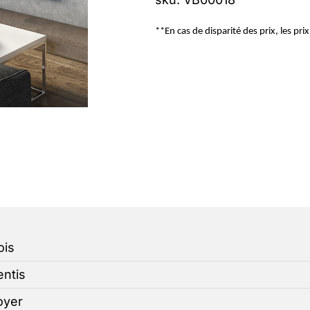
**En cas de disparité des prix, les pri
ois
entis
oyer