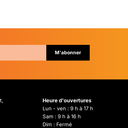
t,
Heure d'ouvertures
Lun - ven : 9 h à 17 h
Sam : 9 h à 16 h
Dim : Fermé