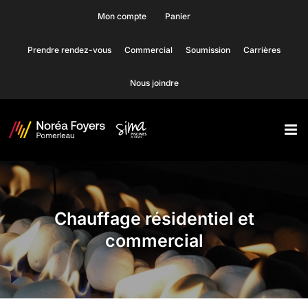
Skip
Mon compte
Panier
to
Prendre rendez-vous
Commercial
Soumission
Carrières
content
Nous joindre
Chauffage résidentiel et
commercial