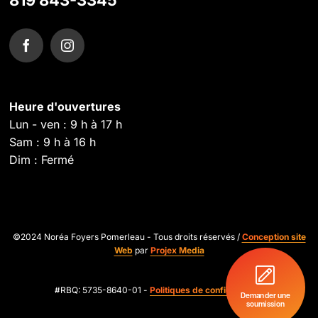
819 843-3345
Heure d'ouvertures
Lun - ven : 9 h à 17 h
Sam : 9 h à 16 h
Dim : Fermé
©2024 Noréa Foyers Pomerleau - Tous droits réservés /
Conception site
Web
par
Projex Media
#RBQ: 5735-8640-01 -
Politiques de confidentialité