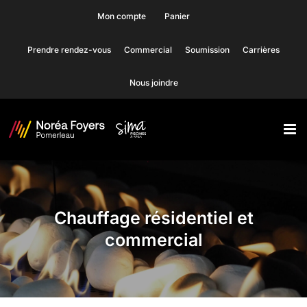
Skip
Mon compte
Panier
to
Prendre rendez-vous
Commercial
Soumission
Carrières
content
Nous joindre
Chauffage résidentiel et
commercial