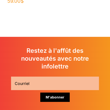
59.00
$
Restez à l'affût des
nouveautés avec notre
infolettre