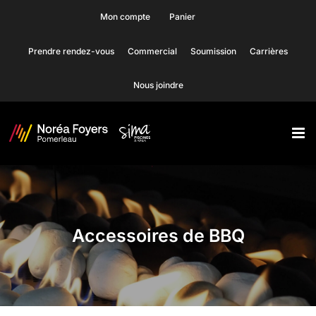
Skip
Mon compte
Panier
to
Prendre rendez-vous
Commercial
Soumission
Carrières
content
Nous joindre
Accessoires de BBQ