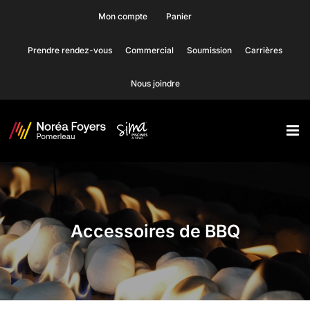
Skip
Mon compte
Panier
to
Prendre rendez-vous
Commercial
Soumission
Carrières
content
Nous joindre
Accessoires de BBQ