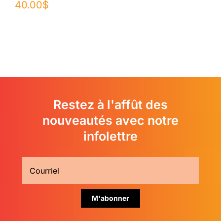
40.00
$
Restez à l'affût des
nouveautés avec notre
infolettre