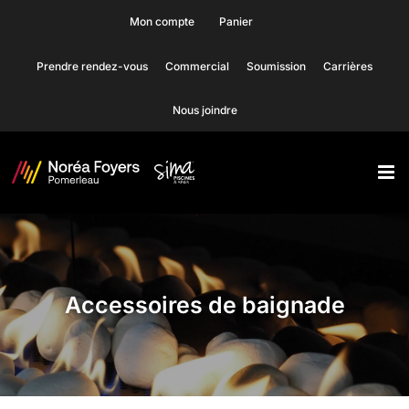
Skip
Mon compte
Panier
to
Prendre rendez-vous
Commercial
Soumission
Carrières
content
Nous joindre
Accessoires de baignade