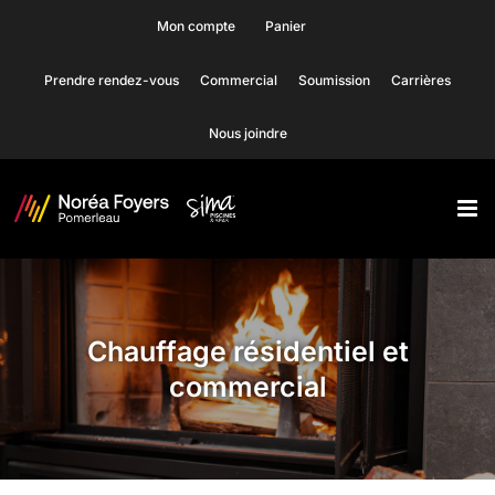
Skip
Mon compte
Panier
to
Prendre rendez-vous
Commercial
Soumission
Carrières
content
Nous joindre
Chauffage résidentiel et
commercial