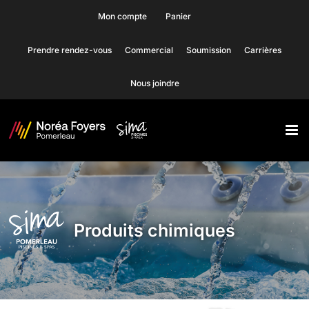
Skip
Mon compte
Panier
to
Prendre rendez-vous
Commercial
Soumission
Carrières
content
Nous joindre
Produits chimiques