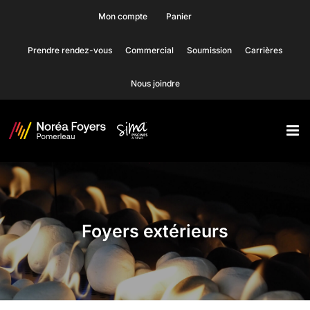
Skip
Mon compte
Panier
to
Prendre rendez-vous
Commercial
Soumission
Carrières
content
Nous joindre
Foyers extérieurs