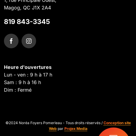
1, rue Principale Ouest,
Magog, QC J1X 2A4
819 843-3345
Heure d'ouvertures
Lun - ven : 9 h à 17 h
Sam : 9 h à 16 h
Dim : Fermé
©2024 Noréa Foyers Pomerleau - Tous droits réservés /
Conception site
Web
par
Projex Media