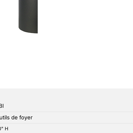
BI
utils de foyer
0" H