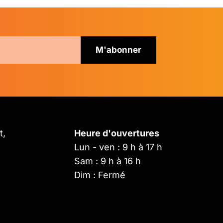
t,
Heure d'ouvertures
Lun - ven : 9 h à 17 h
Sam : 9 h à 16 h
Dim : Fermé