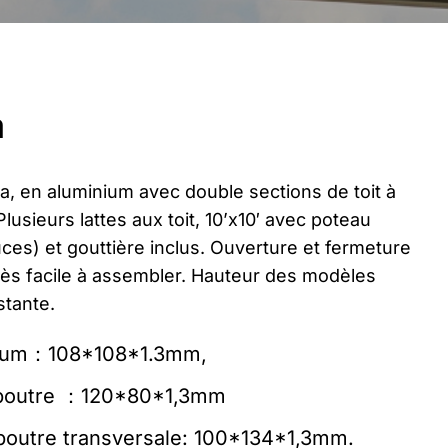
a
a, en aluminium avec double sections de toit à
usieurs lattes aux toit, 10’x10′ avec poteau
ces) et gouttière inclus. Ouverture et fermeture
ès facile à assembler. Hauteur des modèles
stante.
nium：108*108*1.3mm,
 poutre ：120*80*1,3mm
 poutre transversale: 100*134*1,3mm.