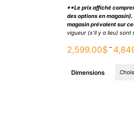
**Le prix affiché compren
des options en magasin). E
magasin prévalent sur ceu
vigueur (s’il y a lieu) son
Plage
–
2,599.00
$
4,84
de
prix :
2,599.00$
Dimensions
à
4,849.00$