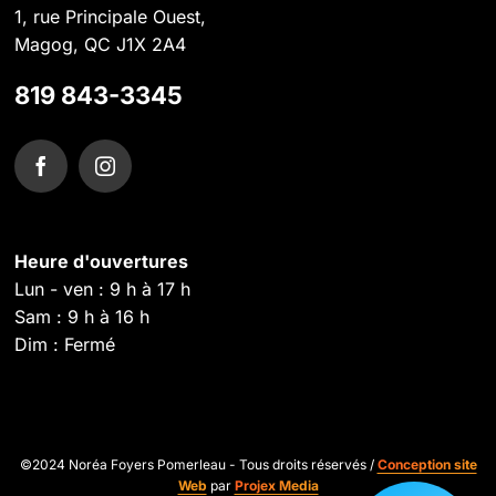
1, rue Principale Ouest,
Magog, QC J1X 2A4
819 843-3345
Heure d'ouvertures
Lun - ven : 9 h à 17 h
Sam : 9 h à 16 h
Dim : Fermé
©2024 Noréa Foyers Pomerleau - Tous droits réservés /
Conception site
Web
par
Projex Media