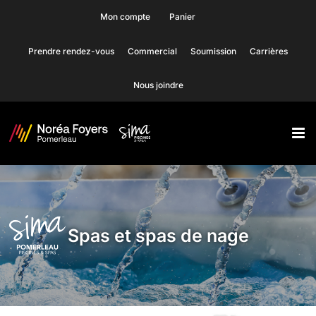
Skip
Mon compte
Panier
to
Prendre rendez-vous
Commercial
Soumission
Carrières
content
Nous joindre
Spas et spas de nage