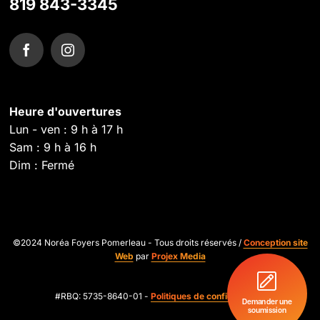
819 843-3345
Heure d'ouvertures
Lun - ven : 9 h à 17 h
Sam : 9 h à 16 h
Dim : Fermé
©2024 Noréa Foyers Pomerleau - Tous droits réservés /
Conception site
Web
par
Projex Media
#RBQ: 5735-8640-01 -
Politiques de confidentialité