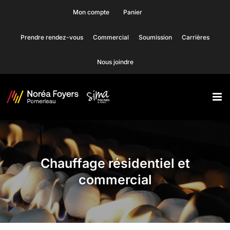
Skip
Mon compte
Panier
to
Prendre rendez-vous
Commercial
Soumission
Carrières
content
Nous joindre
Chauffage résidentiel et
commercial