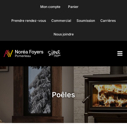
Skip
Mon compte
Panier
to
Prendre rendez-vous
Commercial
Soumission
Carrières
content
Nous joindre
Poêles