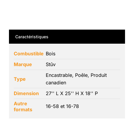
Caractéristiques
Combustible
Bois
Marque
Stûv
Encastrable, Poêle, Produit
Type
canadien
Dimension
27'' L X 25'' H X 18'' P
Autre
16-58 et 16-78
formats