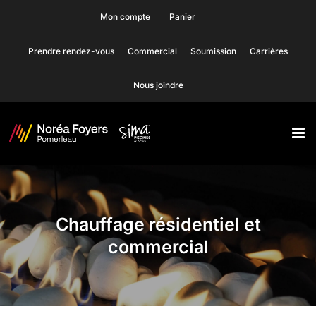
Skip
Mon compte
Panier
to
Prendre rendez-vous
Commercial
Soumission
Carrières
content
Nous joindre
Chauffage résidentiel et
commercial