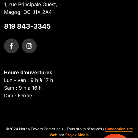
1, rue Principale Ouest,
Magog, QC J1X 2A4
819 843-3345
Heure d'ouvertures
Lun - ven : 9 h à 17 h
Sam : 9 h à 16 h
Dim : Fermé
©2024 Noréa Foyers Pomerleau - Tous droits réservés /
Conception site
Web
par
Projex Media