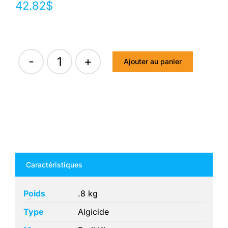
42.82
$
Ajouter au panier
quantité
de
SUMMER
SMILES
ALG
OUT
Caractéristiques
ULTRA
3/1
Poids
.8 kg
8X100G
Type
Algicide