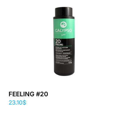
FEELING #20
23.10
$