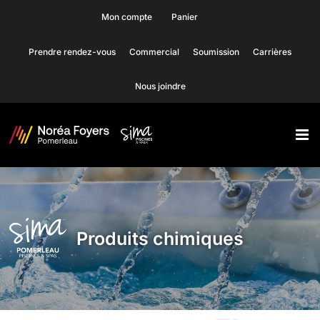
Skip
Mon compte
Panier
to
Prendre rendez-vous
Commercial
Soumission
Carrières
content
Nous joindre
Produits chimiques