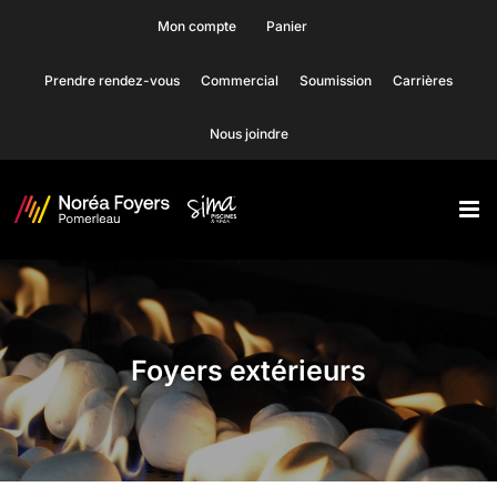
Skip
Mon compte
Panier
to
Prendre rendez-vous
Commercial
Soumission
Carrières
content
Nous joindre
Foyers extérieurs