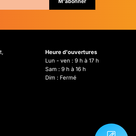
t,
Heure d'ouvertures
Lun - ven : 9 h à 17 h
Sam : 9 h à 16 h
Dim : Fermé