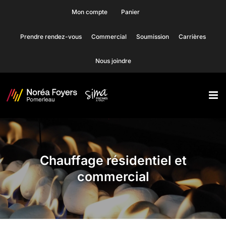
Skip
Mon compte
Panier
to
Prendre rendez-vous
Commercial
Soumission
Carrières
content
Nous joindre
Chauffage résidentiel et
commercial