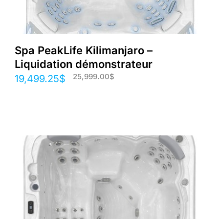
Spa PeakLife Kilimanjaro –
Liquidation démonstrateur
25,999.00
$
Le
Le
19,499.25
$
prix
prix
initial
actuel
était :
est :
25,999.00$.
19,499.25$.