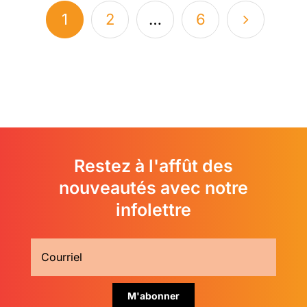
1
2
…
6
Restez à l'affût des
nouveautés avec notre
infolettre