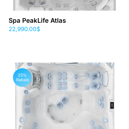
Spa PeakLife Atlas
22,990.00
$
25%
Rabais