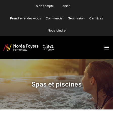
Skip
Mon compte
Panier
to
Prendre rendez-vous
Commercial
Soumission
Carrières
content
Nous joindre
Spas et piscines