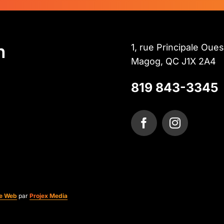
n
1, rue Principale Oues
Magog, QC J1X 2A4
819 843-3345
te Web
par
Projex Media