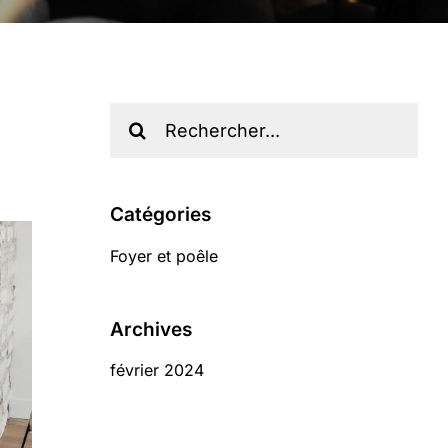
Recherche
sur
le
site
Catégories
:
Foyer et poêle
Archives
février 2024