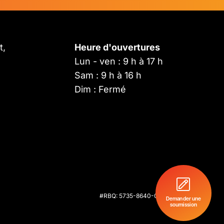
t,
Heure d'ouvertures
Lun - ven : 9 h à 17 h
Sam : 9 h à 16 h
Dim : Fermé
#RBQ: 5735-8640-01 -
Politiques de
confidentialité