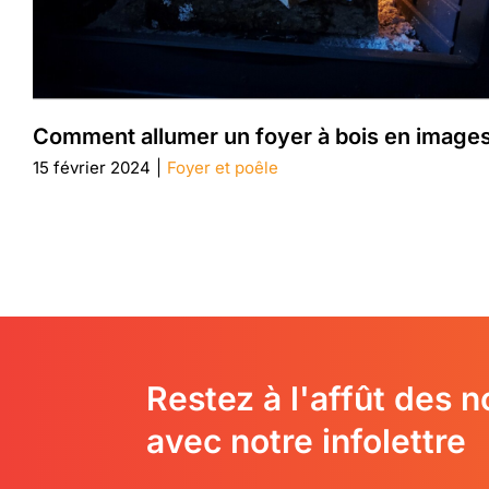
Comment allumer un foyer à bois en image
15 février 2024
|
Foyer et poêle
Restez à l'affût des 
avec notre infolettre