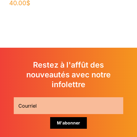
40.00
$
Restez à l'affût des
nouveautés avec notre
infolettre