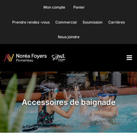
Skip
Mon compte
Panier
to
Prendre rendez-vous
Commercial
Soumission
Carrières
content
Nous joindre
Accessoires de baignade