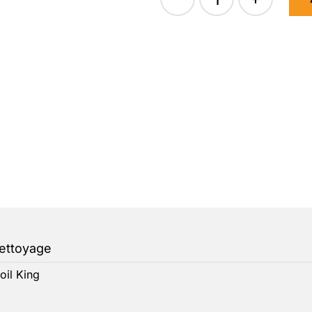
quantité
de
CAL
CHECK
PLUS
#28
ettoyage
oil King