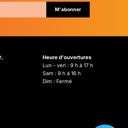
t,
Heure d'ouvertures
Lun - ven : 9 h à 17 h
Sam : 9 h à 16 h
Dim : Fermé