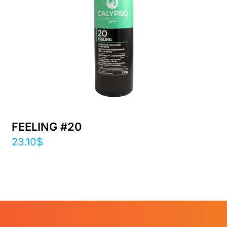
FEELING #20
23.10
$