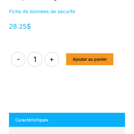
Fiche de données de sécurité
28.25
$
Ajouter au panier
quantité
de
CALYPSO
CORRECT
80
-
Caractéristiques
8
kg