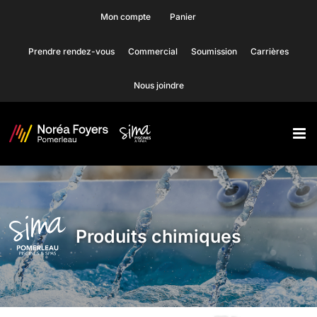
Skip
Mon compte
Panier
to
Prendre rendez-vous
Commercial
Soumission
Carrières
content
Nous joindre
Produits chimiques