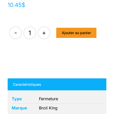
10.45
$
Ajouter au panier
quantité
de
CALYPSO
MICRO-
GERM
AGENT
Caractéristiques
D'HIVERNEMENT
Type
Fermeture
Marque
Broil King