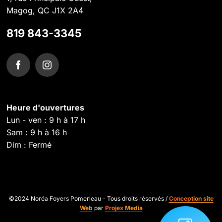
Magog, QC J1X 2A4
819 843-3345
Heure d'ouvertures
Lun - ven : 9 h à 17 h
Sam : 9 h à 16 h
Dim : Fermé
©2024 Noréa Foyers Pomerleau - Tous droits réservés /
Conception site
Web
par
Projex Media