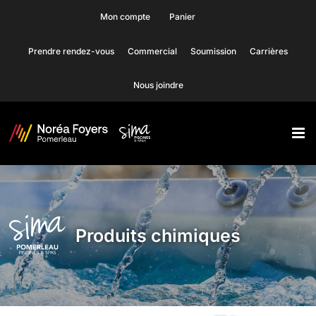
Skip
Mon compte
Panier
to
Prendre rendez-vous
Commercial
Soumission
Carrières
content
Nous joindre
Produits chimiques