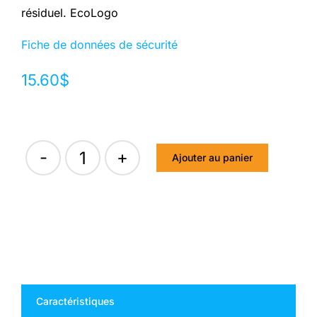
résiduel. EcoLogo
Fiche de données de sécurité
15.60
$
Ajouter au panier
quantité
de
CALYPSO
PROTECT
-
900
Caractéristiques
g